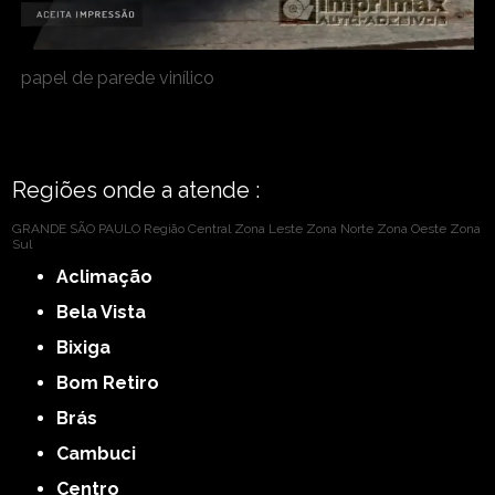
papel de parede vinílico
Regiões onde a atende :
GRANDE SÃO PAULO
Região Central
Zona Leste
Zona Norte
Zona Oeste
Zona
Sul
Aclimação
Bela Vista
Bixiga
Bom Retiro
Brás
Cambuci
Centro