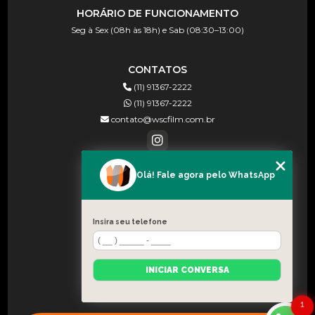
HORÁRIO DE FUNCIONAMENTO
Seg à Sex (08h às 18h) e Sab (08:30–13:00)
CONTATOS
(11) 91367-2222
(11) 91367-2222
contato@wscfilm.com.br
Olá! Fale agora pelo WhatsApp
MENU
HOME
SOBRE NÓS
Insira seu telefone
BLOG
CONTATO
INICIAR CONVERSA
CATEGORIAS
MAPA DO SITE
1