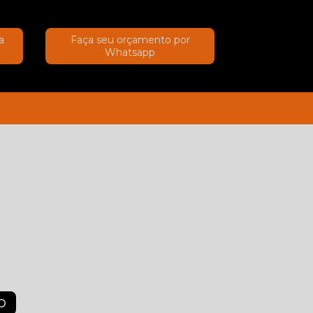
a
Faça seu orçamento por
Whatsapp
(11) 91367-2222
(11) 91367-2222
O