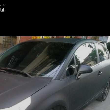
NTIL
il