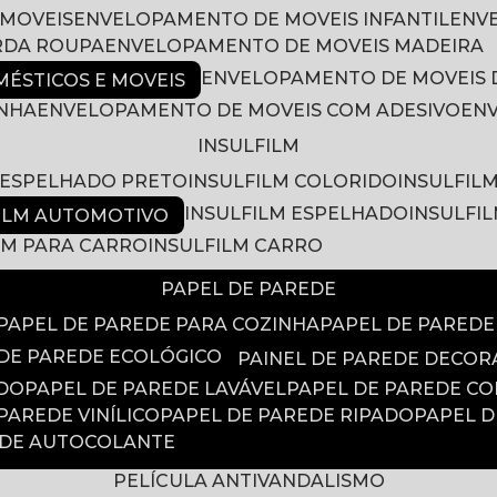
 MOVEIS
ENVELOPAMENTO DE MOVEIS INFANTIL
EN
RDA ROUPA
ENVELOPAMENTO DE MOVEIS MADEIRA
ENVELOPAMENTO DE MOVEIS 
ÉSTICOS E MOVEIS
INHA
ENVELOPAMENTO DE MOVEIS COM ADESIVO
EN
INSULFILM
M ESPELHADO PRETO
INSULFILM COLORIDO
INSULFIL
INSULFILM ESPELHADO
INSULFI
FILM AUTOMOTIVO
ILM PARA CARRO
INSULFILM CARRO
PAPEL DE PAREDE
PAPEL DE PAREDE PARA COZINHA
PAPEL DE PARED
 DE PAREDE ECOLÓGICO
PAINEL DE PAREDE DECOR
ADO
PAPEL DE PAREDE LAVÁVEL
PAPEL DE PAREDE C
 PAREDE VINÍLICO
PAPEL DE PAREDE RIPADO
PAPEL 
EDE AUTOCOLANTE
PELÍCULA ANTIVANDALISMO