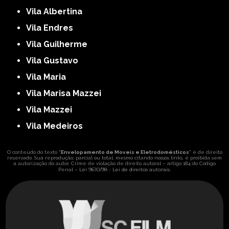
Vila Albertina
Vila Endres
Vila Guilherme
Vila Gustavo
Vila Maria
Vila Marisa Mazzei
Vila Mazzei
Vila Medeiros
O conteúdo do texto "
Envelopamento de Moveis e Eletrodomésticos
" é de direito
reservado. Sua reprodução, parcial ou total, mesmo citando nossos links, é proibida sem
a autorização do autor. Crime de violação de direito autoral – artigo 184 do Código
Lei 9610/98 - Lei de direitos autorais
Penal –
.