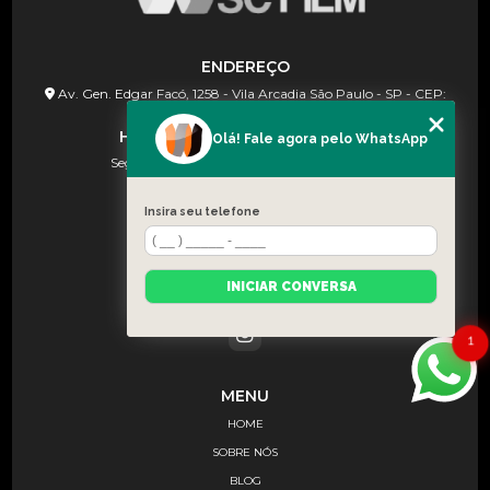
ENDEREÇO
Av. Gen. Edgar Facó, 1258 - Vila Arcadia São Paulo - SP - CEP:
02924-000
HORÁRIO DE FUNCIONAMENTO
Olá! Fale agora pelo WhatsApp
Seg à Sex (08h às 18h) e Sab (08:30–13:00)
Insira seu telefone
CONTATOS
(11) 91367-2222
(11) 91367-2222
INICIAR CONVERSA
contato@wscfilm.com.br
1
MENU
HOME
SOBRE NÓS
BLOG