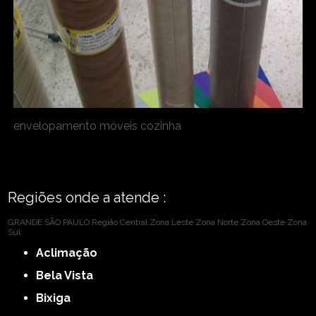
envelopamento móveis cozinha
Regiões onde a atende :
GRANDE SÃO PAULO
Região Central
Zona Leste
Zona Norte
Zona Oeste
Zona
Sul
Aclimação
Bela Vista
Bixiga