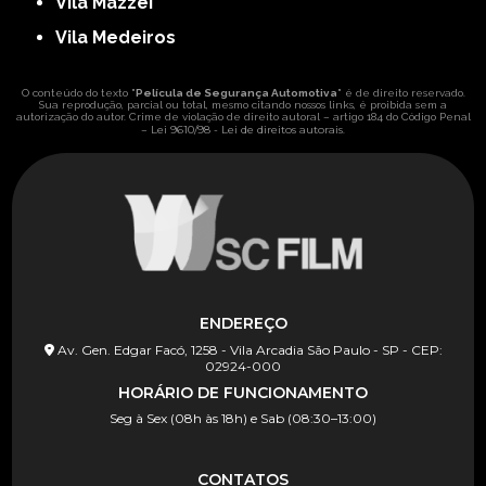
Vila Mazzei
Vila Medeiros
O conteúdo do texto "
Película de Segurança Automotiva
" é de direito reservado.
Sua reprodução, parcial ou total, mesmo citando nossos links, é proibida sem a
autorização do autor. Crime de violação de direito autoral – artigo 184 do Código Penal
Lei 9610/98 - Lei de direitos autorais
–
.
ENDEREÇO
Av. Gen. Edgar Facó, 1258 - Vila Arcadia São Paulo - SP - CEP:
02924-000
HORÁRIO DE FUNCIONAMENTO
Seg à Sex (08h às 18h) e Sab (08:30–13:00)
CONTATOS