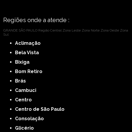
Regiões onde a atende :
GRANDE SÃO PAULO
Região Central
Zona Leste
Zona Norte
Zona Oeste
Zona
Sul
Aclimação
Bela Vista
Bixiga
Bom Retiro
Brás
Cambuci
Centro
Centro de São Paulo
Consolação
Glicério