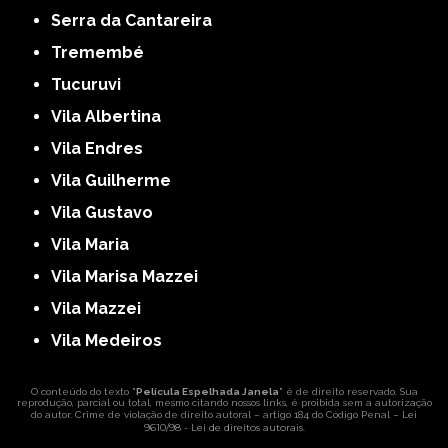
Serra da Cantareira
Tremembé
Tucuruvi
Vila Albertina
Vila Endres
Vila Guilherme
Vila Gustavo
Vila Maria
Vila Marisa Mazzei
Vila Mazzei
Vila Medeiros
O conteúdo do texto "
Película Espelhada Janela
" é de direito reservado. Sua
reprodução, parcial ou total, mesmo citando nossos links, é proibida sem a autorização
Lei
do autor. Crime de violação de direito autoral – artigo 184 do Código Penal –
9610/98 - Lei de direitos autorais
.