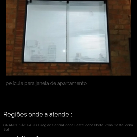
película para janela de apartamento
Regiões onde a atende :
GRANDE SÃO PAULO
Região Central
Zona Leste
Zona Norte
Zona Oeste
Zona
Sul