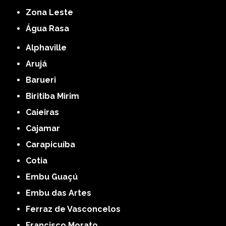
Zona Leste
Água Rasa
Alphaville
Arujá
Barueri
Biritiba Mirim
Caieiras
Cajamar
Carapicuíba
Cotia
Embu Guaçú
Embu das Artes
Ferraz de Vasconcelos
Francisco Morato