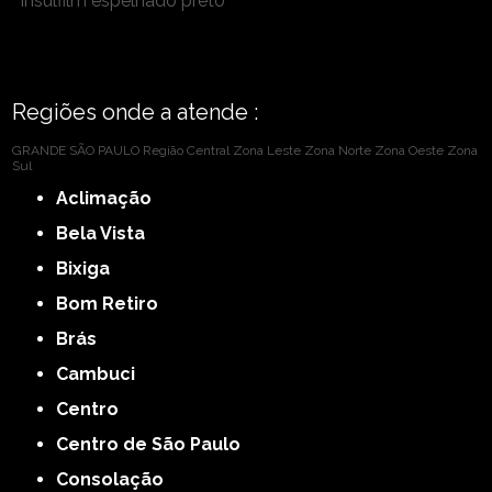
insulfilm espelhado preto
Regiões onde a atende :
GRANDE SÃO PAULO
Região Central
Zona Leste
Zona Norte
Zona Oeste
Zona
Sul
Aclimação
Bela Vista
Bixiga
Bom Retiro
Brás
Cambuci
Centro
Centro de São Paulo
Consolação