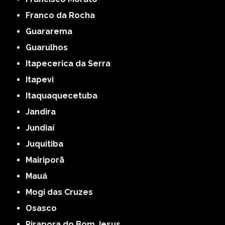
Franco da Rocha
Guararema
Guarulhos
Itapecerica da Serra
Itapevi
Itaquaquecetuba
Jandira
Jundiaí
Juquitiba
Mairiporã
Mauá
Mogi das Cruzes
Osasco
Pirapora do Bom Jesus