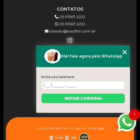
CONTATOS
(11) 91367-2222
(11) 91367-2222
contato@wscfilm.com.br
Olá! Fale agora pelo WhatsApp
MENU
HOME
SOBRE NÓS
Insira seu telefone
BLOG
CONTATO
INICIAR CONVERSA
CATEGORIAS
MAPA DO SITE
1
Copyright © Wsc Film. (Lei 9610 de 19/02/1998)
HTML
CSS