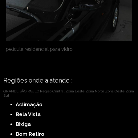
película residencial para vidro
Regiões onde a atende :
GRANDE SÃO PAULO
Região Central
Zona Leste
Zona Norte
Zona Oeste
Zona
Sul
Aclimação
Bela Vista
Bixiga
Bom Retiro