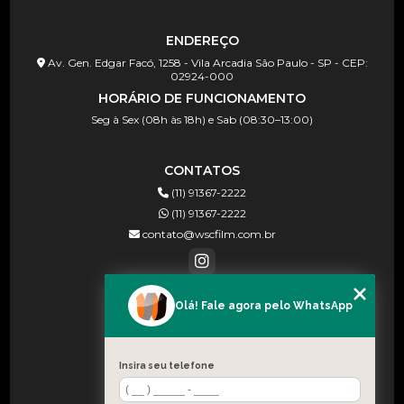
ENDEREÇO
Av. Gen. Edgar Facó, 1258 - Vila Arcadia São Paulo - SP - CEP:
02924-000
HORÁRIO DE FUNCIONAMENTO
Seg à Sex (08h às 18h) e Sab (08:30–13:00)
CONTATOS
(11) 91367-2222
(11) 91367-2222
contato@wscfilm.com.br
Olá! Fale agora pelo WhatsApp
MENU
HOME
SOBRE NÓS
Insira seu telefone
BLOG