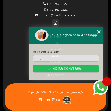
(11) 91367-2222
(11) 91367-2222
contato@wscfilm.com.br
Olá! Fale agora pelo WhatsApp
MENU
HOME
SOBRE NÓS
Insira seu telefone
BLOG
CONTATO
INICIAR CONVERSA
CATEGORIAS
MAPA DO SITE
1
Copyright © Wsc Film. (Lei 9610 de 19/02/1998)
HTML
CSS