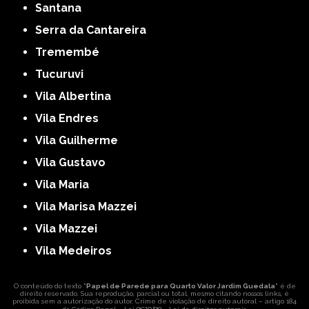
Santana
Serra da Cantareira
Tremembé
Tucuruvi
Vila Albertina
Vila Endres
Vila Guilherme
Vila Gustavo
Vila Maria
Vila Marisa Mazzei
Vila Mazzei
Vila Medeiros
O conteúdo do texto "
Papel de Parede para Quarto Valor Jardim Guedala
" é de
direito reservado. Sua reprodução, parcial ou total, mesmo citando nossos links, é
proibida sem a autorização do autor. Crime de violação de direito autoral – artigo 184