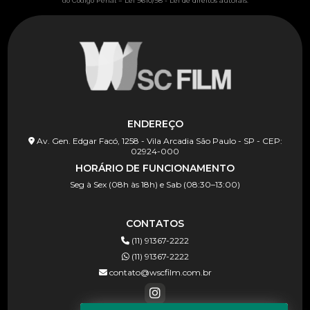
Lei 9610/98 - Lei de direitos autorais
do Código Penal –
.
ENDEREÇO
Av. Gen. Edgar Facó, 1258 - Vila Arcadia São Paulo - SP - CEP:
02924-000
HORÁRIO DE FUNCIONAMENTO
Seg à Sex (08h às 18h) e Sab (08:30–13:00)
CONTATOS
(11) 91367-2222
(11) 91367-2222
contato@wscfilm.com.br