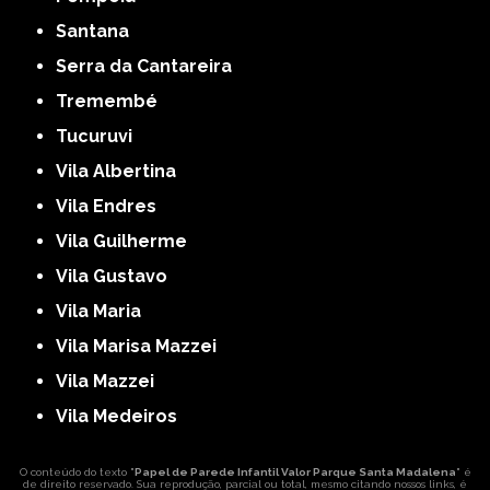
Santana
Serra da Cantareira
Tremembé
Tucuruvi
Vila Albertina
Vila Endres
Vila Guilherme
Vila Gustavo
Vila Maria
Vila Marisa Mazzei
Vila Mazzei
Vila Medeiros
O conteúdo do texto "
Papel de Parede Infantil Valor Parque Santa Madalena
" é
de direito reservado. Sua reprodução, parcial ou total, mesmo citando nossos links, é