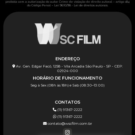
proibida sem a autorização do autor. Crime de violação de direito autoral – artigo 184
Lei 9610/98 - Lei de direitos autorais
do Código Penal –
.
ENDEREÇO
Av. Gen. Edgar Facó, 1258 - Vila Arcadia São Paulo - SP - CEP:
02924-000
HORÁRIO DE FUNCIONAMENTO
Seg à Sex (08h às 18h) e Sab (08:30–13:00)
CONTATOS
(11) 91367-2222
(11) 91367-2222
contato@wscfilm.com.br