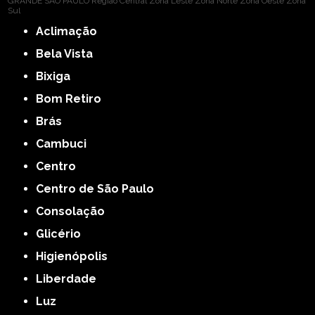
GRANDE SÃO PAULO
Região Central
Zona Leste
Zona Norte
Zona Oeste
Zona
Sul
Aclimação
Bela Vista
Bixiga
Bom Retiro
Brás
Cambuci
Centro
Centro de São Paulo
Consolação
Glicério
Higienópolis
Liberdade
Luz