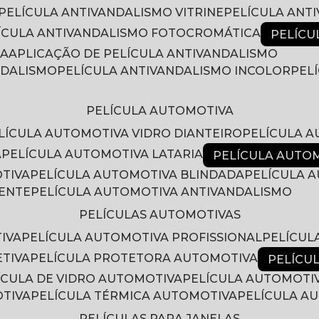
PELÍCULA ANTIVANDALISMO VITRINE
PELÍCULA ANT
LÍCULA ANTIVANDALISMO FOTOCROMÁTICA
PELÍC
RA
APLICAÇÃO DE PELÍCULA ANTIVANDALISMO
NDALISMO
PELÍCULA ANTIVANDALISMO INCOLOR
PE
PELÍCULA AUTOMOTIVA
ELÍCULA AUTOMOTIVA VIDRO DIANTEIRO
PELÍCULA 
A
PELÍCULA AUTOMOTIVA LATARIA
PELÍCULA AUTO
OTIVA
PELÍCULA AUTOMOTIVA BLINDADA
PELÍCULA
RENTE
PELÍCULA AUTOMOTIVA ANTIVANDALISMO
PELÍCULAS AUTOMOTIVAS
IVA
PELÍCULA AUTOMOTIVA PROFISSIONAL
PELÍCU
ETIVA
PELÍCULA PROTETORA AUTOMOTIVA
PELÍC
LÍCULA DE VIDRO AUTOMOTIVA
PELÍCULA AUTOMOTI
OTIVA
PELÍCULA TÉRMICA AUTOMOTIVA
PELÍCULA 
PELÍCULAS PARA JANELAS