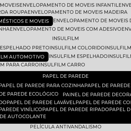
 MOVEIS
ENVELOPAMENTO DE MOVEIS INFANTIL
EN
RDA ROUPA
ENVELOPAMENTO DE MOVEIS MADEIRA
ENVELOPAMENTO DE MOVEIS 
ÉSTICOS E MOVEIS
INHA
ENVELOPAMENTO DE MOVEIS COM ADESIVO
EN
INSULFILM
M ESPELHADO PRETO
INSULFILM COLORIDO
INSULFIL
INSULFILM ESPELHADO
INSULFI
FILM AUTOMOTIVO
ILM PARA CARRO
INSULFILM CARRO
PAPEL DE PAREDE
PAPEL DE PAREDE PARA COZINHA
PAPEL DE PARED
 DE PAREDE ECOLÓGICO
PAINEL DE PAREDE DECOR
ADO
PAPEL DE PAREDE LAVÁVEL
PAPEL DE PAREDE C
 PAREDE VINÍLICO
PAPEL DE PAREDE RIPADO
PAPEL 
EDE AUTOCOLANTE
PELÍCULA ANTIVANDALISMO