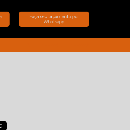
a
Faça seu orçamento por
Whatsapp
(11) 91367-2222
(11) 91367-2222
O