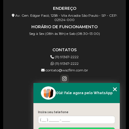
ENDEREÇO
Av. Gen. Edgar Facó, 1258 - Vila Arcadia São Paulo - SP - CEP:
02924-000
HORÁRIO DE FUNCIONAMENTO
Seg à Sex (08h às 18h) e Sab (08:30–13:00)
CONTATOS
(11) 91367-2222
(11) 91367-2222
contato@wscfilm.com.br
Olá! Fale agora pelo WhatsApp
MENU
HOME
SOBRE NÓS
Insira seu telefone
BLOG
CONTATO