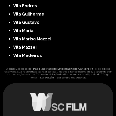
Vila Endres
Vila Guilherme
Vila Gustavo
Vila Maria
Vila Marisa Mazzei
Vila Mazzei
Vila Medeiros
O conteúdo do texto "
Papel de Parede Emborrachado Cantareira
" é de direito
reservado. Sua reprodução, parcial ou total, mesmo citando nossos links, é proibida sem
a autorização do autor. Crime de violação de direito autoral – artigo 184 do Código
Lei 9610/98 - Lei de direitos autorais
Penal –
.