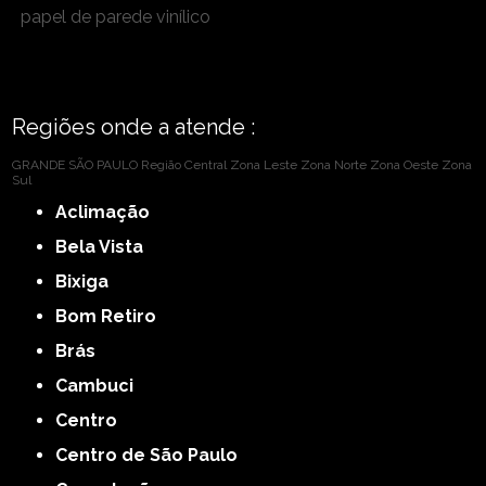
papel de parede vinílico
Regiões onde a atende :
GRANDE SÃO PAULO
Região Central
Zona Leste
Zona Norte
Zona Oeste
Zona
Sul
Aclimação
Bela Vista
Bixiga
Bom Retiro
Brás
Cambuci
Centro
Centro de São Paulo