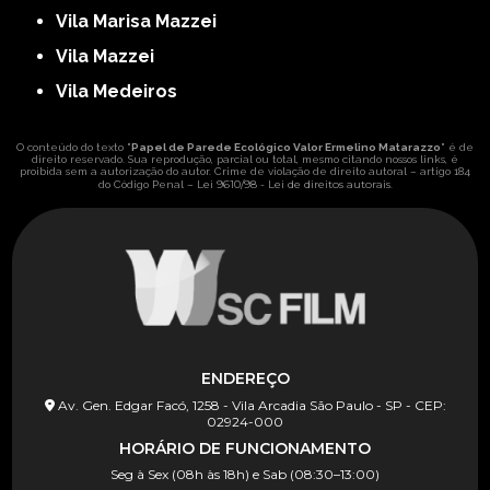
Vila Marisa Mazzei
Vila Mazzei
Vila Medeiros
O conteúdo do texto "
Papel de Parede Ecológico Valor Ermelino Matarazzo
" é de
direito reservado. Sua reprodução, parcial ou total, mesmo citando nossos links, é
proibida sem a autorização do autor. Crime de violação de direito autoral – artigo 184
Lei 9610/98 - Lei de direitos autorais
do Código Penal –
.
ENDEREÇO
Av. Gen. Edgar Facó, 1258 - Vila Arcadia São Paulo - SP - CEP:
02924-000
HORÁRIO DE FUNCIONAMENTO
Seg à Sex (08h às 18h) e Sab (08:30–13:00)