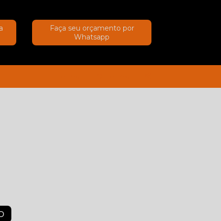
a
Faça seu orçamento por
Whatsapp
(11) 91367-2222
(11) 91367-2222
O