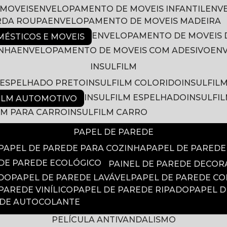
 MOVEIS
ENVELOPAMENTO DE MOVEIS INFANTIL
EN
RDA ROUPA
ENVELOPAMENTO DE MOVEIS MADEIRA
ENVELOPAMENTO DE MOVEIS 
ÉSTICOS E MOVEIS
INHA
ENVELOPAMENTO DE MOVEIS COM ADESIVO
EN
INSULFILM
M ESPELHADO PRETO
INSULFILM COLORIDO
INSULFIL
INSULFILM ESPELHADO
INSULFI
FILM AUTOMOTIVO
ILM PARA CARRO
INSULFILM CARRO
PAPEL DE PAREDE
PAPEL DE PAREDE PARA COZINHA
PAPEL DE PARED
 DE PAREDE ECOLÓGICO
PAINEL DE PAREDE DECOR
ADO
PAPEL DE PAREDE LAVÁVEL
PAPEL DE PAREDE C
 PAREDE VINÍLICO
PAPEL DE PAREDE RIPADO
PAPEL 
EDE AUTOCOLANTE
PELÍCULA ANTIVANDALISMO