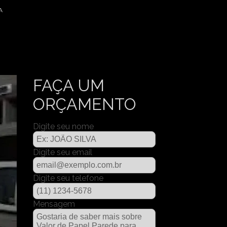
A
FAÇA UM
ORÇAMENTO
Digite seu nome
Digite seu email
Digite seu telefone
Mensagem