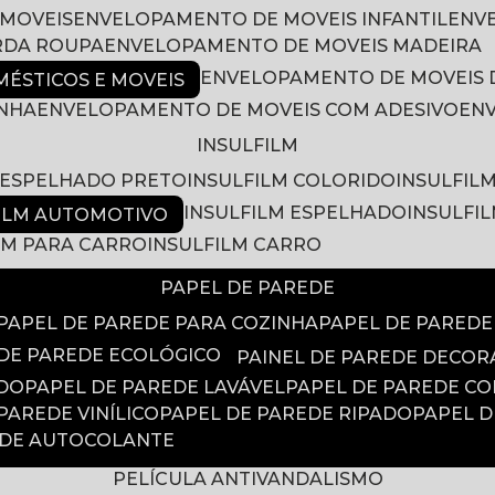
 MOVEIS
ENVELOPAMENTO DE MOVEIS INFANTIL
EN
RDA ROUPA
ENVELOPAMENTO DE MOVEIS MADEIRA
ENVELOPAMENTO DE MOVEIS 
ÉSTICOS E MOVEIS
INHA
ENVELOPAMENTO DE MOVEIS COM ADESIVO
EN
INSULFILM
M ESPELHADO PRETO
INSULFILM COLORIDO
INSULFIL
INSULFILM ESPELHADO
INSULFI
FILM AUTOMOTIVO
ILM PARA CARRO
INSULFILM CARRO
PAPEL DE PAREDE
PAPEL DE PAREDE PARA COZINHA
PAPEL DE PARED
 DE PAREDE ECOLÓGICO
PAINEL DE PAREDE DECOR
ADO
PAPEL DE PAREDE LAVÁVEL
PAPEL DE PAREDE C
 PAREDE VINÍLICO
PAPEL DE PAREDE RIPADO
PAPEL 
EDE AUTOCOLANTE
PELÍCULA ANTIVANDALISMO