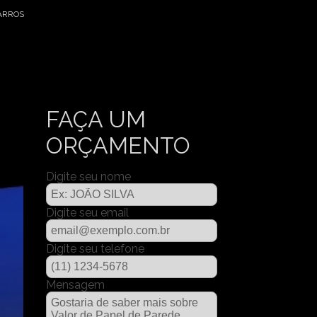
BARROS
FAÇA UM
ORÇAMENTO
Digite seu nome
Digite seu email
Digite seu telefone
Mensagem