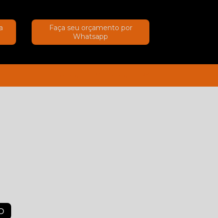
a
Faça seu orçamento por
Whatsapp
(11) 91367-2222
(11) 91367-2222
O