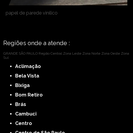
papel de parede vinílico
Regiões onde a atende :
GRANDE SÃO PAULO
Região Central
Zona Leste
Zona Norte
Zona Oeste
Zona
Sul
Aclimação
Bela Vista
Bixiga
Bom Retiro
Brás
Cambuci
Centro
Centro de São Paulo