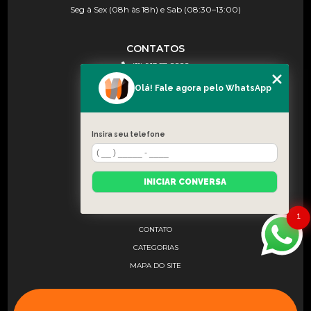
Seg à Sex (08h às 18h) e Sab (08:30–13:00)
CONTATOS
(11) 91367-2222
(11) 91367-2222
Olá! Fale agora pelo WhatsApp
contato@wscfilm.com.br
Insira seu telefone
MENU
HOME
INICIAR CONVERSA
SOBRE NÓS
BLOG
1
CONTATO
CATEGORIAS
MAPA DO SITE