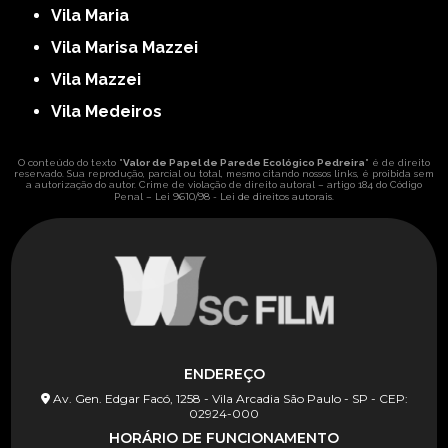
Vila Maria
Vila Marisa Mazzei
Vila Mazzei
Vila Medeiros
O conteúdo do texto "
Valor de Papel de Parede Ecológico Pedreira
" é de direito
reservado. Sua reprodução, parcial ou total, mesmo citando nossos links, é proibida sem
a autorização do autor. Crime de violação de direito autoral – artigo 184 do Código
Lei 9610/98 - Lei de direitos autorais
Penal –
.
ENDEREÇO
Av. Gen. Edgar Facó, 1258 - Vila Arcadia São Paulo - SP - CEP:
02924-000
HORÁRIO DE FUNCIONAMENTO