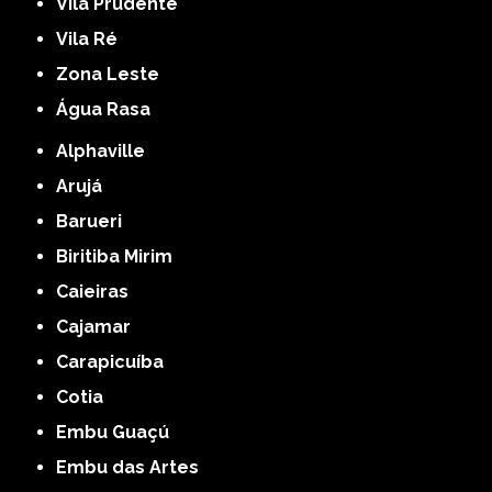
Vila Prudente
Vila Ré
Zona Leste
Água Rasa
Alphaville
Arujá
Barueri
Biritiba Mirim
Caieiras
Cajamar
Carapicuíba
Cotia
Embu Guaçú
Embu das Artes