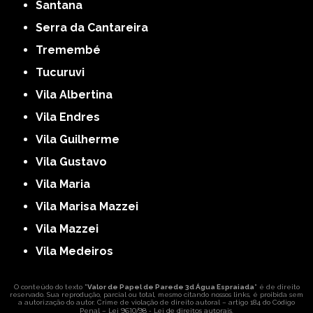
Santana
Serra da Cantareira
Tremembé
Tucuruvi
Vila Albertina
Vila Endres
Vila Guilherme
Vila Gustavo
Vila Maria
Vila Marisa Mazzei
Vila Mazzei
Vila Medeiros
O conteúdo do texto "
Valor de Papel de Parede 3d Água Espraiada
" é de direito
reservado. Sua reprodução, parcial ou total, mesmo citando nossos links, é proibida sem
a autorização do autor. Crime de violação de direito autoral – artigo 184 do Código
Lei 9610/98 - Lei de direitos autorais
Penal –
.