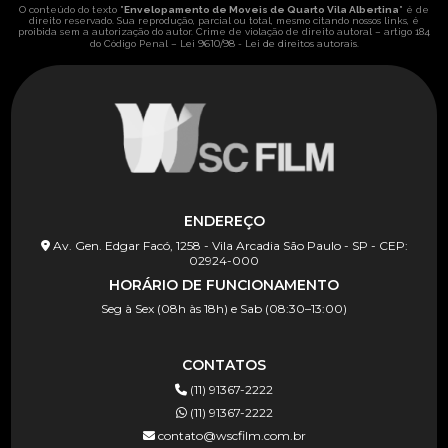
O conteúdo do texto "
Envelopamento de Moveis de Quarto Vila Albertina
" é de
direito reservado. Sua reprodução, parcial ou total, mesmo citando nossos links, é
proibida sem a autorização do autor. Crime de violação de direito autoral – artigo 184
Lei 9610/98 - Lei de direitos autorais
do Código Penal –
.
ENDEREÇO
Av. Gen. Edgar Facó, 1258 - Vila Arcadia São Paulo - SP - CEP:
02924-000
HORÁRIO DE FUNCIONAMENTO
Seg à Sex (08h às 18h) e Sab (08:30–13:00)
CONTATOS
(11) 91367-2222
(11) 91367-2222
contato@wscfilm.com.br