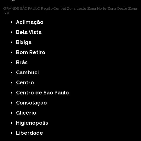
GRANDE SÃO PAULO
Região Central
Zona Leste
Zona Norte
Zona Oeste
Zona
Sul
Aclimação
Bela Vista
Bixiga
Bom Retiro
Brás
Cambuci
Centro
Centro de São Paulo
Consolação
Glicério
Higienópolis
Liberdade