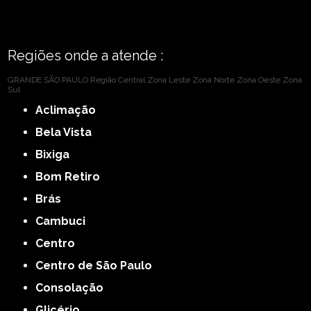
Regiões onde a atende :
GRANDE SÃO PAULO
Região Central
Zona Leste
Zona Norte
Zona Oeste
Zona
Sul
Aclimação
Bela Vista
Bixiga
Bom Retiro
Brás
Cambuci
Centro
Centro de São Paulo
Consolação
Glicério