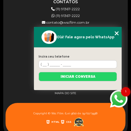
CONTATOS
(11) 91367-2222
(11) 91367-2222
contato@wscfilm.com.br
Olá! Fale agora pelo WhatsApp
MENU
HOME
Insira seu telefone
SOBRE NÓS
BLOG
INICIAR CONVERSA
CONTATO
CATEGORIAS
1
MAPA DO SITE
Copyright © Wsc Film. (Lei 9610 de 19/02/1998)
HTML
CSS