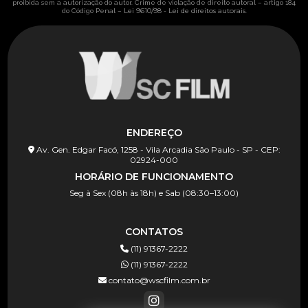
proibida sem a autorização do autor. Crime de violação de direito autoral – artigo 184
Lei 9610/98 - Lei de direitos autorais
do Código Penal –
.
ENDEREÇO
Av. Gen. Edgar Facó, 1258 - Vila Arcadia São Paulo - SP - CEP:
02924-000
HORÁRIO DE FUNCIONAMENTO
Seg à Sex (08h às 18h) e Sab (08:30–13:00)
CONTATOS
(11) 91367-2222
(11) 91367-2222
contato@wscfilm.com.br