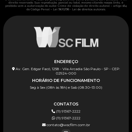
direito reservado. Sua reprodução, parcial ou total, mesmo citando nossos links, é
proibida sem a autorização do autor. Crime de violação de direito autoral – artigo 184
Lei 9610/98 - Lei de direitos autorais
do Código Penal –
.
ENDEREÇO
Av. Gen. Edgar Facó, 1258 - Vila Arcadia São Paulo - SP - CEP:
02924-000
HORÁRIO DE FUNCIONAMENTO
Seg à Sex (08h às 18h) e Sab (08:30–13:00)
CONTATOS
(11) 91367-2222
(11) 91367-2222
contato@wscfilm.com.br