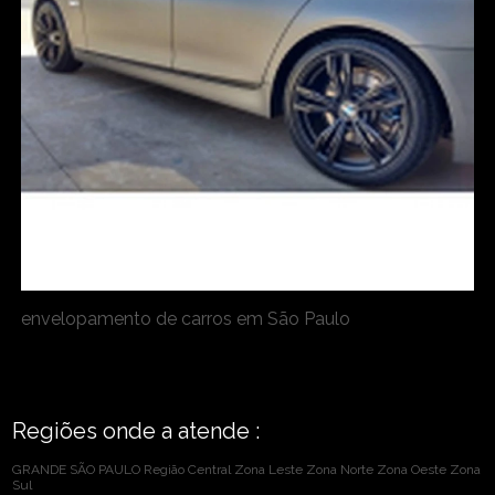
envelopamento de carros em São Paulo
Regiões onde a atende :
GRANDE SÃO PAULO
Região Central
Zona Leste
Zona Norte
Zona Oeste
Zona
Sul