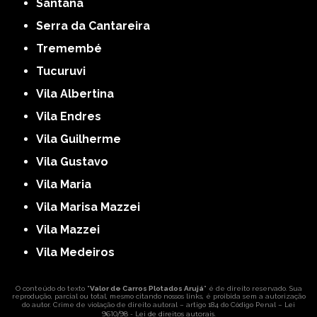
Santana
Serra da Cantareira
Tremembé
Tucuruvi
Vila Albertina
Vila Endres
Vila Guilherme
Vila Gustavo
Vila Maria
Vila Marisa Mazzei
Vila Mazzei
Vila Medeiros
O conteúdo do texto "
Valor de Carros Plotados Arujá
" é de direito reservado. Sua
reprodução, parcial ou total, mesmo citando nossos links, é proibida sem a autorização
Lei
do autor. Crime de violação de direito autoral – artigo 184 do Código Penal –
9610/98 - Lei de direitos autorais
.