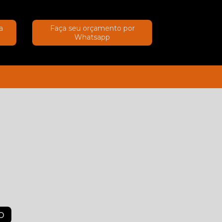
a
Faça seu orçamento por
Whatsapp
(11) 91367-2222
(11) 91367-2222
O