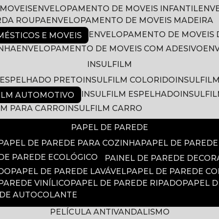
 MOVEIS
ENVELOPAMENTO DE MOVEIS INFANTIL
EN
RDA ROUPA
ENVELOPAMENTO DE MOVEIS MADEIRA
ENVELOPAMENTO DE MOVEIS 
ÉSTICOS E MOVEIS
INHA
ENVELOPAMENTO DE MOVEIS COM ADESIVO
EN
INSULFILM
M ESPELHADO PRETO
INSULFILM COLORIDO
INSULFIL
INSULFILM ESPELHADO
INSULFI
FILM AUTOMOTIVO
ILM PARA CARRO
INSULFILM CARRO
PAPEL DE PAREDE
PAPEL DE PAREDE PARA COZINHA
PAPEL DE PARED
 DE PAREDE ECOLÓGICO
PAINEL DE PAREDE DECOR
ADO
PAPEL DE PAREDE LAVÁVEL
PAPEL DE PAREDE C
 PAREDE VINÍLICO
PAPEL DE PAREDE RIPADO
PAPEL 
EDE AUTOCOLANTE
PELÍCULA ANTIVANDALISMO