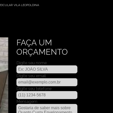
ICULAR VILA LEOPOLDINA
FAÇA UM
ORÇAMENTO
Digite seu nome
Digite seu email
Digite seu telefone
Mensagem