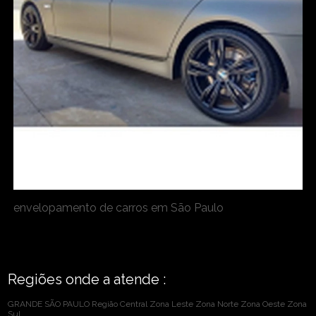
envelopamento de carros em São Paulo
Regiões onde a atende :
GRANDE SÃO PAULO
Região Central
Zona Leste
Zona Norte
Zona Oeste
Zona
Sul