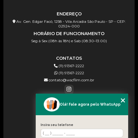
ENDEREÇO
Av. Gen. Edgar Facó, 1258 - Vila Arcadia São Paulo - SP - CEP:
02924-000
HORÁRIO DE FUNCIONAMENTO
Seg à Sex (08h às 18h) e Sab (08:30–13:00)
CONTATOS
(11) 91367-2222
(11) 91367-2222
contato@wscfilm.com.br
Olá! Fale agora pelo WhatsApp
MENU
HOME
SOBRE NÓS
Insira seu telefone
BLOG