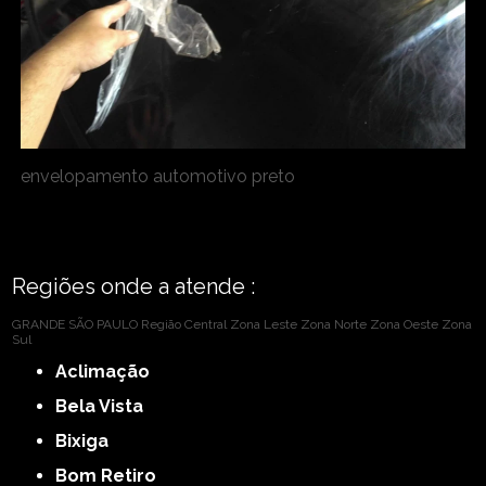
envelopamento automotivo preto
Regiões onde a atende :
GRANDE SÃO PAULO
Região Central
Zona Leste
Zona Norte
Zona Oeste
Zona
Sul
Aclimação
Bela Vista
Bixiga
Bom Retiro