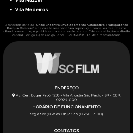
Vila Mazzei
Vila Medeiros
O conteúdo do texto "
Onde Encontro Envelopamento Automotivo Transparente
Parque Colonial
" é de direito reservado. Sua reprodução, parcial ou total, mesmo
citando nossos links, é proibida sem a autorização do autor. Crime de violação de direito
Lei 9610/98 - Lei de direitos autorais
autoral – artigo 184 do Código Penal –
.
ENDEREÇO
Av. Gen. Edgar Facó, 1258 - Vila Arcadia São Paulo - SP - CEP:
02924-000
HORÁRIO DE FUNCIONAMENTO
Seg à Sex (08h às 18h) e Sab (08:30–13:00)
CONTATOS