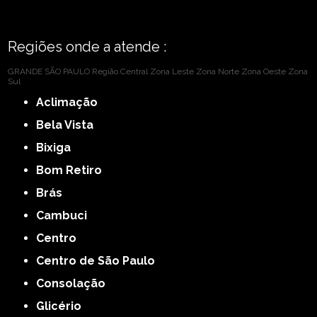
Regiões onde a atende :
GRANDE SÃO PAULO
Região Central
Zona Leste
Zona Norte
Zona Oeste
Zona
Sul
Aclimação
Bela Vista
Bixiga
Bom Retiro
Brás
Cambuci
Centro
Centro de São Paulo
Consolação
Glicério