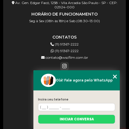
Av. Gen. Edgar Facó, 1258 - Vila Arcadia São Paulo - SP - CEP:
02924-000
HORÁRIO DE FUNCIONAMENTO
Seg à Sex (08h às 18h) e Sab (08:30–13:00)
CONTATOS
(11) 91367-2222
(11) 91367-2222
contato@wscfilm.com.br
Olá! Fale agora pelo WhatsApp
MENU
HOME
SOBRE NÓS
Insira seu telefone
BLOG
CONTATO
INICIAR CONVERSA
CATEGORIAS
MAPA DO SITE