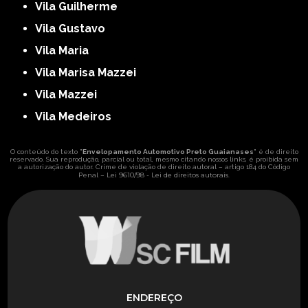
Vila Guilherme
Vila Gustavo
Vila Maria
Vila Marisa Mazzei
Vila Mazzei
Vila Medeiros
O conteúdo do texto "
Envelopamento Automotivo Preto Guaianases
" é de direito
reservado. Sua reprodução, parcial ou total, mesmo citando nossos links, é proibida sem
a autorização do autor. Crime de violação de direito autoral – artigo 184 do Código
Lei 9610/98 - Lei de direitos autorais
Penal –
.
ENDEREÇO