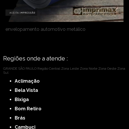
envelopamento automotivo metálico
Regiões onde a atende :
GRANDE SÃO PAULO
Região Central
Zona Leste
Zona Norte
Zona Oeste
Zona
Sul
Aclimação
Bela Vista
Bixiga
Bom Retiro
Brás
Cambuci