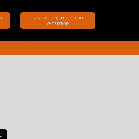
a
Faça seu orçamento por
Whatsapp
(11) 91367-2222
(11) 91367-2222
O