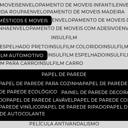
 MOVEIS
ENVELOPAMENTO DE MOVEIS INFANTIL
EN
RDA ROUPA
ENVELOPAMENTO DE MOVEIS MADEIRA
ENVELOPAMENTO DE MOVEIS 
ÉSTICOS E MOVEIS
INHA
ENVELOPAMENTO DE MOVEIS COM ADESIVO
EN
INSULFILM
M ESPELHADO PRETO
INSULFILM COLORIDO
INSULFIL
INSULFILM ESPELHADO
INSULFI
FILM AUTOMOTIVO
ILM PARA CARRO
INSULFILM CARRO
PAPEL DE PAREDE
PAPEL DE PAREDE PARA COZINHA
PAPEL DE PARED
 DE PAREDE ECOLÓGICO
PAINEL DE PAREDE DECOR
ADO
PAPEL DE PAREDE LAVÁVEL
PAPEL DE PAREDE C
 PAREDE VINÍLICO
PAPEL DE PAREDE RIPADO
PAPEL 
EDE AUTOCOLANTE
PELÍCULA ANTIVANDALISMO