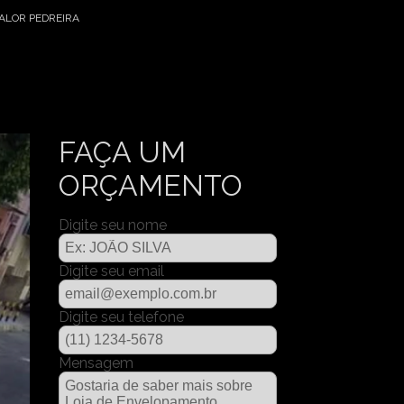
ALOR PEDREIRA
FAÇA UM
ORÇAMENTO
Digite seu nome
Digite seu email
Digite seu telefone
Mensagem