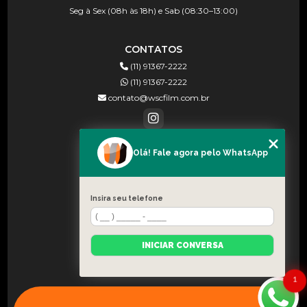
Seg à Sex (08h às 18h) e Sab (08:30–13:00)
CONTATOS
(11) 91367-2222
(11) 91367-2222
contato@wscfilm.com.br
Olá! Fale agora pelo WhatsApp
MENU
HOME
SOBRE NÓS
Insira seu telefone
BLOG
CONTATO
INICIAR CONVERSA
CATEGORIAS
MAPA DO SITE
1