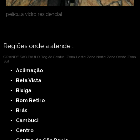
película vidro residencial
Regiões onde a atende :
GRANDE SÃO PAULO
Região Central
Zona Leste
Zona Norte
Zona Oeste
Zona
Sul
Aclimação
Bela Vista
Bixiga
Bom Retiro
Brás
Cambuci
Centro