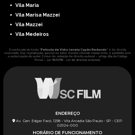
Vila Maria
Vila Marisa Mazzei
Vila Mazzei
Vila Medeiros
O conteúdo do texto "
Película de Vidro Janela Capão Redondo
" é de direito
reservado. Sua reprodução, parcial ou total, mesmo citando nossos links, é proibida sem
a autorização do autor. Crime de violação de direito autoral – artigo 184 do Código
Lei 9610/98 - Lei de direitos autorais
Penal –
.
ENDEREÇO
Av. Gen. Edgar Facó, 1258 - Vila Arcadia São Paulo - SP - CEP:
02924-000
HORÁRIO DE FUNCIONAMENTO