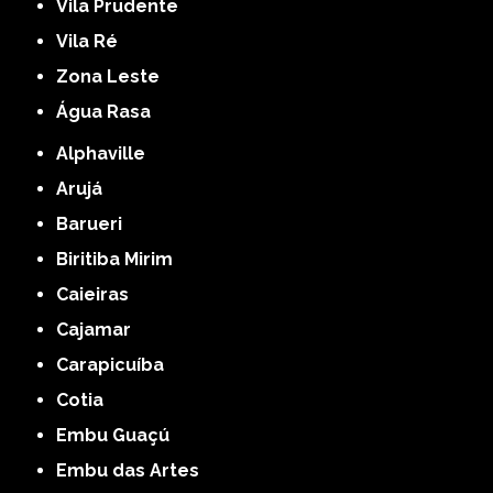
Vila Prudente
Vila Ré
Zona Leste
Água Rasa
Alphaville
Arujá
Barueri
Biritiba Mirim
Caieiras
Cajamar
Carapicuíba
Cotia
Embu Guaçú
Embu das Artes