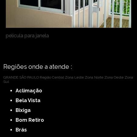
película para janela
Regiões onde a atende :
GRANDE SÃO PAULO
Região Central
Zona Leste
Zona Norte
Zona Oeste
Zona
Sul
Aclimação
Bela Vista
Bixiga
Bom Retiro
Brás