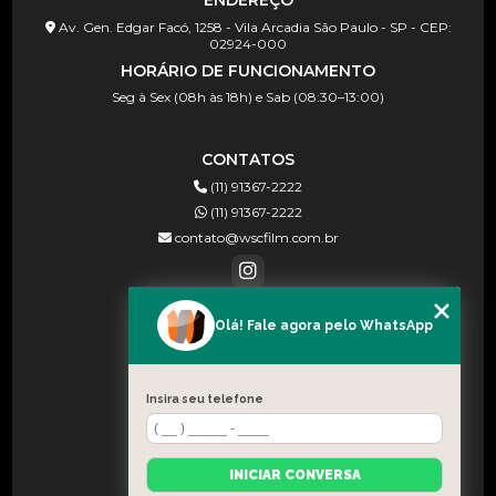
Av. Gen. Edgar Facó, 1258 - Vila Arcadia São Paulo - SP - CEP:
02924-000
HORÁRIO DE FUNCIONAMENTO
Seg à Sex (08h às 18h) e Sab (08:30–13:00)
CONTATOS
(11) 91367-2222
(11) 91367-2222
contato@wscfilm.com.br
Olá! Fale agora pelo WhatsApp
MENU
HOME
SOBRE NÓS
Insira seu telefone
BLOG
CONTATO
INICIAR CONVERSA
CATEGORIAS