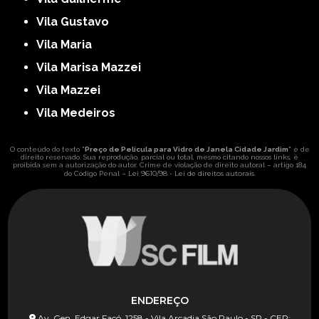
Vila Gustavo
Vila Maria
Vila Marisa Mazzei
Vila Mazzei
Vila Medeiros
O conteúdo do texto "
Preço de Película para Vidro de Janela Cidade Jardim
" é de
direito reservado. Sua reprodução, parcial ou total, mesmo citando nossos links, é
proibida sem a autorização do autor. Crime de violação de direito autoral – artigo 184
Lei 9610/98 - Lei de direitos autorais
do Código Penal –
.
ENDEREÇO
Av. Gen. Edgar Facó, 1258 - Vila Arcadia São Paulo - SP - CEP: