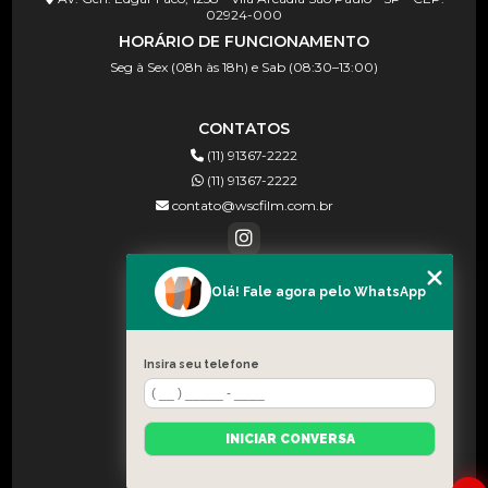
02924-000
HORÁRIO DE FUNCIONAMENTO
Seg à Sex (08h às 18h) e Sab (08:30–13:00)
CONTATOS
(11) 91367-2222
(11) 91367-2222
contato@wscfilm.com.br
Olá! Fale agora pelo WhatsApp
MENU
HOME
SOBRE NÓS
Insira seu telefone
BLOG
CONTATO
INICIAR CONVERSA
CATEGORIAS
MAPA DO SITE