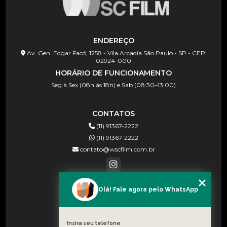
ENDEREÇO
Av. Gen. Edgar Facó, 1258 - Vila Arcadia São Paulo - SP - CEP:
02924-000
HORÁRIO DE FUNCIONAMENTO
Seg à Sex (08h às 18h) e Sab (08:30–13:00)
CONTATOS
(11) 91367-2222
(11) 91367-2222
contato@wscfilm.com.br
Olá! Fale agora pelo WhatsApp
MENU
HOME
SOBRE NÓS
Insira seu telefone