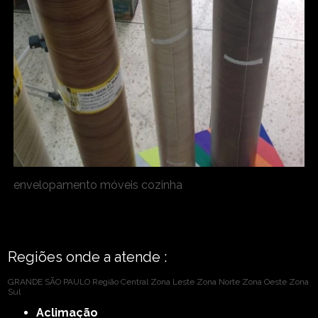
envelopamento móveis cozinha
Regiões onde a atende :
GRANDE SÃO PAULO
Região Central
Zona Leste
Zona Norte
Zona Oeste
Zona
Sul
Aclimação