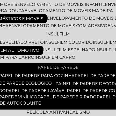
 MOVEIS
ENVELOPAMENTO DE MOVEIS INFANTIL
EN
RDA ROUPA
ENVELOPAMENTO DE MOVEIS MADEIRA
ENVELOPAMENTO DE MOVEIS 
ÉSTICOS E MOVEIS
INHA
ENVELOPAMENTO DE MOVEIS COM ADESIVO
EN
INSULFILM
M ESPELHADO PRETO
INSULFILM COLORIDO
INSULFIL
INSULFILM ESPELHADO
INSULFI
FILM AUTOMOTIVO
ILM PARA CARRO
INSULFILM CARRO
PAPEL DE PAREDE
PAPEL DE PAREDE PARA COZINHA
PAPEL DE PARED
 DE PAREDE ECOLÓGICO
PAINEL DE PAREDE DECOR
ADO
PAPEL DE PAREDE LAVÁVEL
PAPEL DE PAREDE C
 PAREDE VINÍLICO
PAPEL DE PAREDE RIPADO
PAPEL 
EDE AUTOCOLANTE
PELÍCULA ANTIVANDALISMO