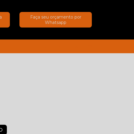
a
Faça seu orçamento por
Whatsapp
(11) 91367-2222
(11) 91367-2222
O