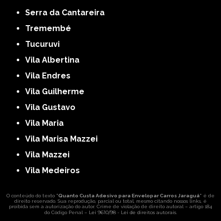
Serra da Cantareira
Tremembé
Tucuruvi
Vila Albertina
Vila Endres
Vila Guilherme
Vila Gustavo
Vila Maria
Vila Marisa Mazzei
Vila Mazzei
Vila Medeiros
O conteúdo do texto "
Quanto Custa Adesivo para Envelopar Carros Jaraguá
" é de
direito reservado. Sua reprodução, parcial ou total, mesmo citando nossos links, é
proibida sem a autorização do autor. Crime de violação de direito autoral – artigo 184
Lei 9610/98 - Lei de direitos autorais
do Código Penal –
.