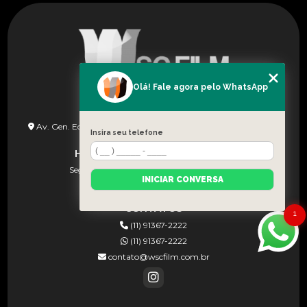
Olá! Fale agora pelo WhatsApp
ENDEREÇO
Av. Gen. Edgar Facó, 1258 - Vila Arcadia São Paulo - SP - CEP:
Insira seu telefone
02924-000
HORÁRIO DE FUNCIONAMENTO
Seg à Sex (08h às 18h) e Sab (08:30–13:00)
INICIAR CONVERSA
CONTATOS
1
(11) 91367-2222
(11) 91367-2222
contato@wscfilm.com.br