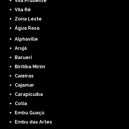
Vila Prudente
Vila Ré
Zona Leste
Água Rasa
Alphaville
Arujá
Barueri
Biritiba Mirim
Caieiras
Cajamar
Carapicuíba
Cotia
Embu Guaçú
Embu das Artes