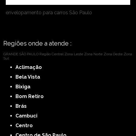
envelopamento para carros São Paulo
Regiões onde a atende :
GRANDE SÃO PAULO
Região Central
Zona Leste
Zona Norte
Zona Oeste
Zona
Sul
Aclimação
Bela Vista
Bixiga
Bom Retiro
Brás
Cambuci
Centro
Centro de São Paulo