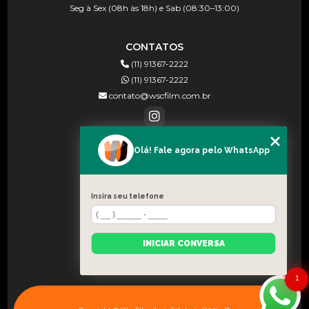
Seg à Sex (08h às 18h) e Sab (08:30–13:00)
CONTATOS
(11) 91367-2222
(11) 91367-2222
contato@wscfilm.com.br
Olá! Fale agora pelo WhatsApp
MENU
HOME
SOBRE NÓS
Insira seu telefone
BLOG
CONTATO
INICIAR CONVERSA
CATEGORIAS
MAPA DO SITE
1