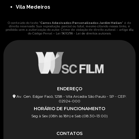
Vila Medeiros
O conteúdo do texto "
Carros Adesivados Personalizados Jardim Helian
" é de
direito reservado. Sua reprodução, parcial ou total, mesmo citando nossos links, é
proibida sem a autorização do autor. Crime de violação de direito autoral – artigo 184
Lei 9610/98 - Lei de direitos autorais
do Código Penal –
.
ENDEREÇO
Av. Gen. Edgar Facó, 1258 - Vila Arcadia São Paulo - SP - CEP:
02924-000
HORÁRIO DE FUNCIONAMENTO
Seg à Sex (08h às 18h) e Sab (08:30–13:00)
CONTATOS