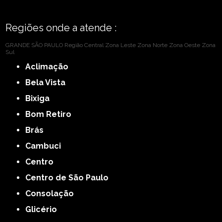
Regiões onde a atende :
GRANDE SÃO PAULO
Região Central
Zona Leste
Zona Norte
Zona Oeste
Zona
Sul
Aclimação
Bela Vista
Bixiga
Bom Retiro
Brás
Cambuci
Centro
Centro de São Paulo
Consolação
Glicério