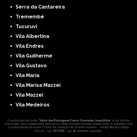
Serra da Cantareira
Tremembé
Tucuruvi
Vila Albertina
Vila Endres
Vila Guilherme
Vila Gustavo
Vila Maria
Vila Marisa Mazzei
Vila Mazzei
Vila Medeiros
O conteúdo do texto "
Valor de Plotagem Carro Cromado Juquitiba
" é de direito
reservado. Sua reprodução, parcial ou total, mesmo citando nossos links, é proibida sem
a autorização do autor. Crime de violação de direito autoral – artigo 184 do Código
Lei 9610/98 - Lei de direitos autorais
Penal –
.