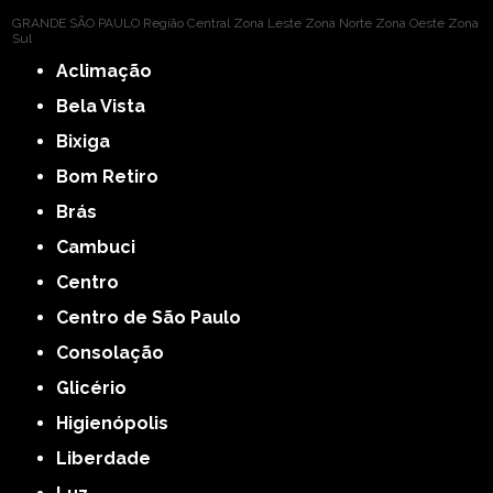
GRANDE SÃO PAULO
Região Central
Zona Leste
Zona Norte
Zona Oeste
Zona
Sul
Aclimação
Bela Vista
Bixiga
Bom Retiro
Brás
Cambuci
Centro
Centro de São Paulo
Consolação
Glicério
Higienópolis
Liberdade