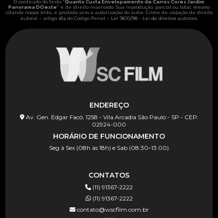
O conteúdo do texto "
Quanto Custa Envelopamento de Carros Cores Jardim
Panorama DOeste
" é de direito reservado. Sua reprodução, parcial ou total, mesmo
citando nossos links, é proibida sem a autorização do autor. Crime de violação de direito
Lei 9610/98 - Lei de direitos autorais
autoral – artigo 184 do Código Penal –
.
ENDEREÇO
Av. Gen. Edgar Facó, 1258 - Vila Arcadia São Paulo - SP - CEP:
02924-000
HORÁRIO DE FUNCIONAMENTO
Seg à Sex (08h às 18h) e Sab (08:30–13:00)
CONTATOS
(11) 91367-2222
(11) 91367-2222
contato@wscfilm.com.br