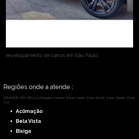
envelopamento de carros em São Paulo
Regiões onde a atende :
GRANDE SÃO PAULO
Região Central
Zona Leste
Zona Norte
Zona Oeste
Zona
Sul
Aclimação
Bela Vista
Bixiga