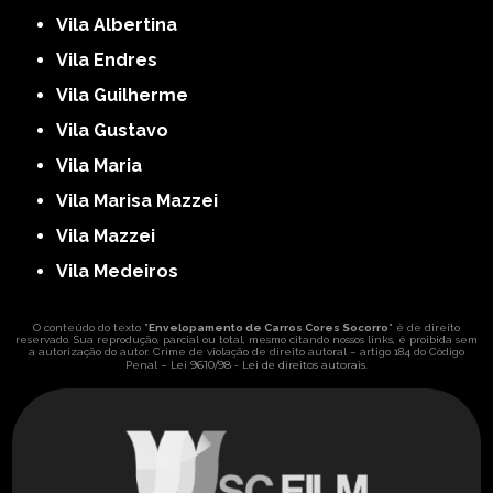
Vila Albertina
Vila Endres
Vila Guilherme
Vila Gustavo
Vila Maria
Vila Marisa Mazzei
Vila Mazzei
Vila Medeiros
O conteúdo do texto "
Envelopamento de Carros Cores Socorro
" é de direito
reservado. Sua reprodução, parcial ou total, mesmo citando nossos links, é proibida sem
a autorização do autor. Crime de violação de direito autoral – artigo 184 do Código
Lei 9610/98 - Lei de direitos autorais
Penal –
.