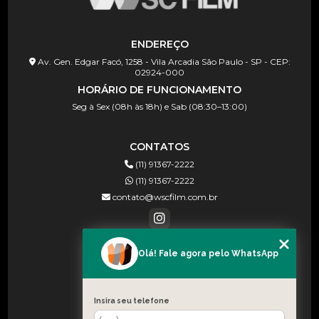
ENDEREÇO
Av. Gen. Edgar Facó, 1258 - Vila Arcadia São Paulo - SP - CEP:
02924-000
HORÁRIO DE FUNCIONAMENTO
Seg à Sex (08h às 18h) e Sab (08:30–13:00)
CONTATOS
(11) 91367-2222
(11) 91367-2222
contato@wscfilm.com.br
Olá! Fale agora pelo WhatsApp
MENU
HOME
SOBRE NÓS
Insira seu telefone
BLOG