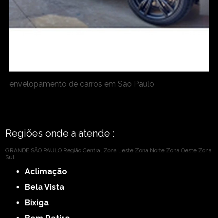
envelopamento de carros em São Paulo
Regiões onde a atende :
GRANDE SÃO PAULO
Região Central
Zona Leste
Zona Norte
Zona Oeste
Zona
Sul
Aclimação
Bela Vista
Bixiga