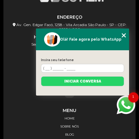
ENDEREÇO
Av. Gen. Edgar Facó, 1258 - Vila Arcadia São Paulo - SP - CEP:
02924-000
HORÁRIO DE FUNCIONAMENTO
Olá! Fale agora pelo WhatsApp
Seg à Sex (08h às 18h) e Sab (08:30–13:00)
Insira seu telefone
CONTATOS
(11) 91367-2222
(11) 91367-2222
INICIAR CONVERSA
contato@wscfilm.com.br
1
MENU
HOME
SOBRE NÓS
BLOG