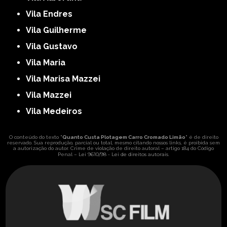
Vila Endres
Vila Guilherme
Vila Gustavo
Vila Maria
Vila Marisa Mazzei
Vila Mazzei
Vila Medeiros
O conteúdo do texto "
Quanto Custa Plotagem Carro Cromado Limão
" é de direito
reservado. Sua reprodução, parcial ou total, mesmo citando nossos links, é proibida sem
a autorização do autor. Crime de violação de direito autoral – artigo 184 do Código
Lei 9610/98 - Lei de direitos autorais
Penal –
.