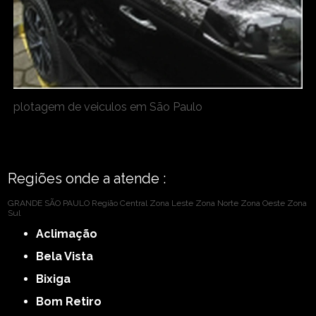
plotagem de veiculos em São Paulo
Regiões onde a atende :
GRANDE SÃO PAULO
Região Central
Zona Leste
Zona Norte
Zona Oeste
Zona
Sul
Aclimação
Bela Vista
Bixiga
Bom Retiro