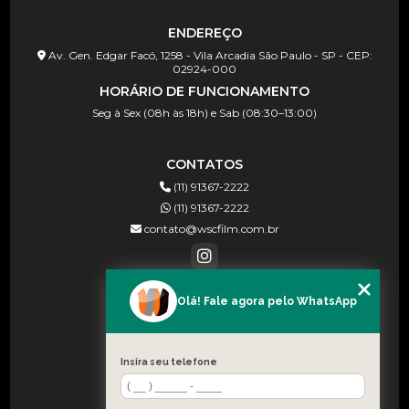
ENDEREÇO
Av. Gen. Edgar Facó, 1258 - Vila Arcadia São Paulo - SP - CEP:
02924-000
HORÁRIO DE FUNCIONAMENTO
Seg à Sex (08h às 18h) e Sab (08:30–13:00)
CONTATOS
(11) 91367-2222
(11) 91367-2222
contato@wscfilm.com.br
Olá! Fale agora pelo WhatsApp
MENU
HOME
SOBRE NÓS
Insira seu telefone
BLOG
CONTATO