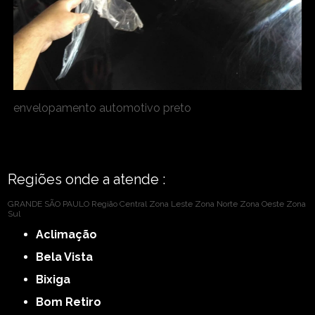
envelopamento automotivo preto
Regiões onde a atende :
GRANDE SÃO PAULO
Região Central
Zona Leste
Zona Norte
Zona Oeste
Zona
Sul
Aclimação
Bela Vista
Bixiga
Bom Retiro