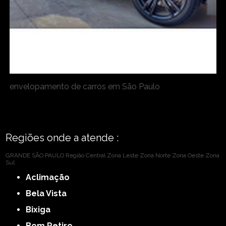
envelopamento de carros em São Paulo
Regiões onde a atende :
GRANDE SÃO PAULO
Região Central
Zona Leste
Zona Norte
Zona Oeste
Zona
Sul
Aclimação
Bela Vista
Bixiga
Bom Retiro