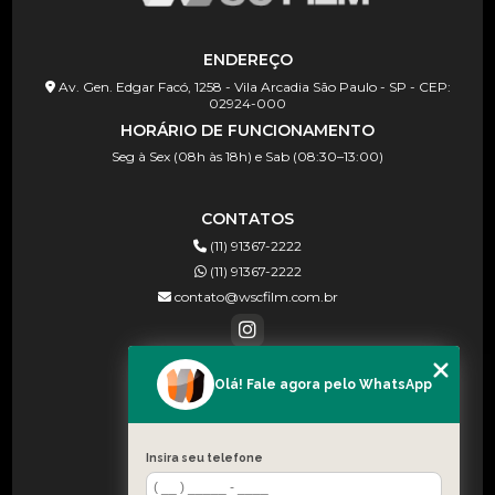
ENDEREÇO
Av. Gen. Edgar Facó, 1258 - Vila Arcadia São Paulo - SP - CEP:
02924-000
HORÁRIO DE FUNCIONAMENTO
Seg à Sex (08h às 18h) e Sab (08:30–13:00)
CONTATOS
(11) 91367-2222
(11) 91367-2222
contato@wscfilm.com.br
Olá! Fale agora pelo WhatsApp
MENU
HOME
SOBRE NÓS
Insira seu telefone
BLOG