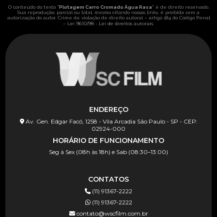
O conteúdo do texto "
Plotagem Carro Cromado Água Rasa
" é de direito reservado.
Sua reprodução, parcial ou total, mesmo citando nossos links, é proibida sem a
autorização do autor. Crime de violação de direito autoral – artigo 184 do Código Penal
Lei 9610/98 - Lei de direitos autorais
–
.
ENDEREÇO
Av. Gen. Edgar Facó, 1258 - Vila Arcadia São Paulo - SP - CEP:
02924-000
HORÁRIO DE FUNCIONAMENTO
Seg à Sex (08h às 18h) e Sab (08:30–13:00)
CONTATOS
(11) 91367-2222
(11) 91367-2222
contato@wscfilm.com.br