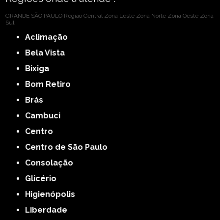
GRANDE SÃO PAULO
Região Central
Zona Leste
Zona Norte
Zona Oeste
Zona
Sul
Aclimação
Bela Vista
Bixiga
Bom Retiro
Brás
Cambuci
Centro
Centro de São Paulo
Consolação
Glicério
Higienópolis
Liberdade