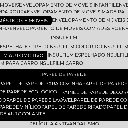
 MOVEIS
ENVELOPAMENTO DE MOVEIS INFANTIL
EN
RDA ROUPA
ENVELOPAMENTO DE MOVEIS MADEIRA
ENVELOPAMENTO DE MOVEIS 
ÉSTICOS E MOVEIS
INHA
ENVELOPAMENTO DE MOVEIS COM ADESIVO
EN
INSULFILM
M ESPELHADO PRETO
INSULFILM COLORIDO
INSULFIL
INSULFILM ESPELHADO
INSULFI
FILM AUTOMOTIVO
ILM PARA CARRO
INSULFILM CARRO
PAPEL DE PAREDE
PAPEL DE PAREDE PARA COZINHA
PAPEL DE PARED
 DE PAREDE ECOLÓGICO
PAINEL DE PAREDE DECOR
ADO
PAPEL DE PAREDE LAVÁVEL
PAPEL DE PAREDE C
 PAREDE VINÍLICO
PAPEL DE PAREDE RIPADO
PAPEL 
EDE AUTOCOLANTE
PELÍCULA ANTIVANDALISMO