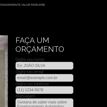
TRANSPARENTE VALOR MORUMBI
FAÇA UM
ORÇAMENTO
Digite seu nome
Digite seu email
Digite seu telefone
Mensagem