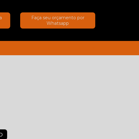
a
Faça seu orçamento por
Whatsapp
(11) 91367-2222
(11) 91367-2222
O