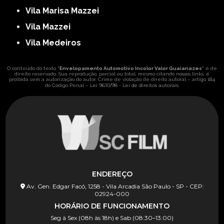
Vila Marisa Mazzei
Vila Mazzei
Vila Medeiros
O conteúdo do texto "
Envelopamento Automotivo Incolor Valor Guaianazes
" é de
direito reservado. Sua reprodução, parcial ou total, mesmo citando nossos links, é
proibida sem a autorização do autor. Crime de violação de direito autoral – artigo 184
Lei 9610/98 - Lei de direitos autorais
do Código Penal –
.
ENDEREÇO
Av. Gen. Edgar Facó, 1258 - Vila Arcadia São Paulo - SP - CEP:
02924-000
HORÁRIO DE FUNCIONAMENTO
Seg à Sex (08h às 18h) e Sab (08:30–13:00)