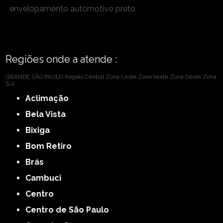
envelopamento automotivo preto
Regiões onde a atende :
GRANDE SÃO PAULO
Região Central
Zona Leste
Zona Norte
Zona Oeste
Zona
Sul
Aclimação
Bela Vista
Bixiga
Bom Retiro
Brás
Cambuci
Centro
Centro de São Paulo