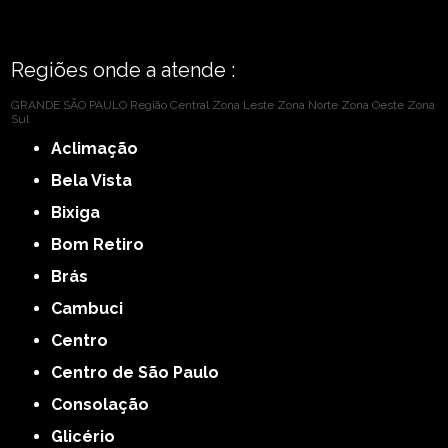
Regiões onde a atende :
GRANDE SÃO PAULO
Região Central
Zona Leste
Zona Norte
Zona Oeste
Zona
Sul
Aclimação
Bela Vista
Bixiga
Bom Retiro
Brás
Cambuci
Centro
Centro de São Paulo
Consolação
Glicério