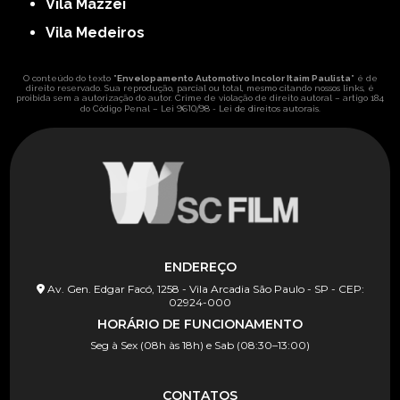
Vila Mazzei
Vila Medeiros
O conteúdo do texto "
Envelopamento Automotivo Incolor Itaim Paulista
" é de
direito reservado. Sua reprodução, parcial ou total, mesmo citando nossos links, é
proibida sem a autorização do autor. Crime de violação de direito autoral – artigo 184
Lei 9610/98 - Lei de direitos autorais
do Código Penal –
.
ENDEREÇO
Av. Gen. Edgar Facó, 1258 - Vila Arcadia São Paulo - SP - CEP:
02924-000
HORÁRIO DE FUNCIONAMENTO
Seg à Sex (08h às 18h) e Sab (08:30–13:00)
CONTATOS