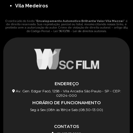
Vila Medeiros
O conteúdo do texto "
Envelopamento Automotivo Brilhante Valor Vila Mazzei
" é
de direito reservado. Sua reprodução, parcial ou total, mesmo citando nossos links, é
proibida sem a autorização do autor. Crime de violação de direito autoral – artigo 184
Lei 9610/98 - Lei de direitos autorais
do Código Penal –
.
ENDEREÇO
Av. Gen. Edgar Facó, 1258 - Vila Arcadia São Paulo - SP - CEP:
02924-000
HORÁRIO DE FUNCIONAMENTO
Seg à Sex (08h às 18h) e Sab (08:30–13:00)
CONTATOS