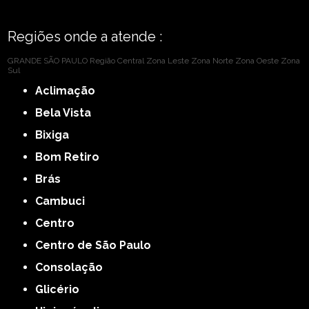
Regiões onde a atende :
GRANDE SÃO PAULO
Região Central
Zona Leste
Zona Norte
Zona Oeste
Zona
Sul
Aclimação
Bela Vista
Bixiga
Bom Retiro
Brás
Cambuci
Centro
Centro de São Paulo
Consolação
Glicério