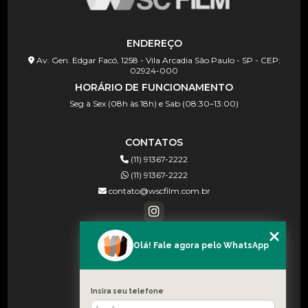
ENDEREÇO
Av. Gen. Edgar Facó, 1258 - Vila Arcadia São Paulo - SP - CEP:
02924-000
HORÁRIO DE FUNCIONAMENTO
Seg à Sex (08h às 18h) e Sab (08:30–13:00)
CONTATOS
(11) 91367-2222
(11) 91367-2222
contato@wscfilm.com.br
Olá! Fale agora pelo WhatsApp
MENU
HOME
SOBRE NÓS
Insira seu telefone
BLOG